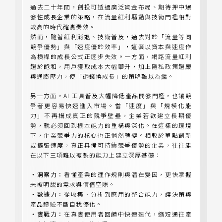
過去二十年間，創投可透過廣泛資金布局、期待押中爆
發性成長企業的策略，在流量紅利驅動與技術門檻相對
較高的時代確實奏效。
然而，隨著紅利消退、技術普及，過去對於「流量等同
競爭優勢」與「速度優於效率」，這套以資本與速度作
為槓桿的成長公式正逐步失效。一方面，網路流量紅利
趨於飽和，用戶獲取成本大幅攀升，加上隱私政策趨嚴
與通膨壓力，使「砸錢換成長」的策略難以為繼。
另一方面，AI 工具普及大幅降低產品開發門檻，也讓競
爭者更容易快速進入市場。當「速度」與「規模化能
力」不再構成真正的競爭壁壘，企業若欲建立長期優
勢，就必須回到根本能力的重構與深化。在這樣的環境
下，企業競爭力的核心也正悄然轉變。相較於單點創新
或擴張速度，真正具備可持續競爭優勢的企業，往往能
在以下三項難以複製的能力上建立深厚基礎：
・洞察力：
看懂產業的運作規則與潛在變因，更快掌握
未被明說的需求與價值空隙。
・數據力：
從收集、分析到應用的整合能力，讓決策與
產品體驗不斷自我優化。
・實戰力：
在真實使用者回饋中快速迭代，縮短通往產