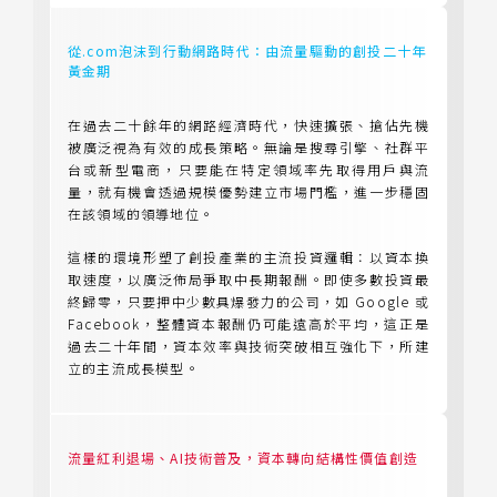
從.com泡沫到行動網路時代：由流量驅動的創投二十年
黃金期
在過去二十餘年的網路經濟時代，快速擴張、搶佔先機
被廣泛視為有效的成長策略。無論是搜尋引擎、社群平
台或新型電商，只要能在特定領域率先取得用戶與流
量，就有機會透過規模優勢建立市場門檻，進一步穩固
在該領域的領導地位。
這樣的環境形塑了創投產業的主流投資邏輯：以資本換
取速度，以廣泛佈局爭取中長期報酬。即使多數投資最
終歸零，只要押中少數具爆發力的公司，如 Google 或
Facebook，整體資本報酬仍可能遠高於平均，這正是
過去二十年間，資本效率與技術突破相互強化下，所建
立的主流成長模型。
流量紅利退場、AI技術普及，資本轉向結構性價值創造