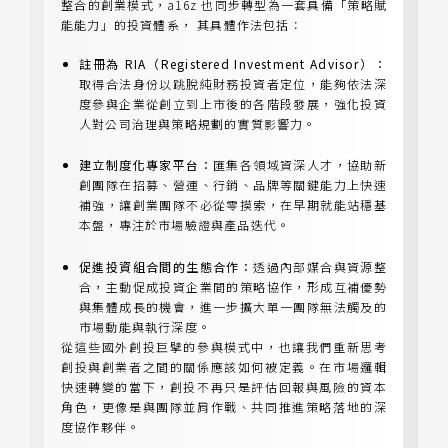
整合的創業模式，a16z 也同步轉型為一套具備「策略賦
能能力」的投資體系， 其具體作法包括：
註冊為 RIA（Registered Investment Advisor）：
取得合法身份以跳脫純財務投資者定位，能夠依法深
度參與企業從創立到上市後的各階段發展，強化投資
人對公司治理與策略規劃的實質影響力。
建立制度化專家平台：
匯集各領域資深人才，協助新
創團隊在招募、營運、行銷、品牌等關鍵能力上快速
補強，讓創業團隊不必從零摸索，在早期就能站穩基
本盤，專注於市場驗證與產品迭代。
促進投資組合間的生態合作：
透過內部媒合與資源整
合，主動促成投資企業間的策略協作，形成互補優勢
與集體成長的機會，進一步擴大單一團隊無法觸及的
市場動能與執行深度。
從這些國外創投巨擘的參與模式中，也讓我們重新思考
創投與創業者之間的關係應該如何被定義。在市場邏輯
快速轉變的當下，創投不再只是評估回報與風險的資本
角色，更像是與團隊並肩作戰、共同推進策略落地的深
度協作夥伴。