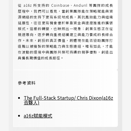
從 a16z 所支持的 Coinbase、Anduril 等團隊的成長
歷程中，我們可以看見，當創業團隊能在策略賦能與資
源網絡的支持下更有系統地成長，其抗風險能力與組織
延展性，往往更有機會優於單靠資金與速度推進的擴張
模式。這樣的轉變，也映照出一現象：創業生態正在從
競速導向，逐步轉向重視結構建立與能力養成的長線合
作。未來，創投的真正價值，將體現在能否協助團隊打
造難以被複製的策略能力與生態連結。唯有如此，才能
在波動的環境中與團隊共築可持續的競爭優勢，創造出
具備長期價值的成長路徑。
參考資料
The Full-Stack Startup/ Chris Dixon(a16z
合夥人)
a16z賦能模式