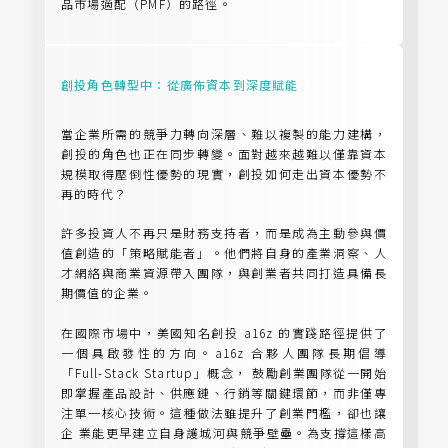
品市場適配（PMF）的路徑。
創投角色轉型中：從廣佈資本到深度賦能
當企業所需的競爭力轉向深層、難以複製的能力建構，
創投的角色也正在同步轉變。面對越來越難以僅靠資本
規模取得壓倒性優勢的現實，創投如何走出資本優勢不
再的時代？
許多投資人不再只是財務支持者，而是成為主動參與價
值創造的「策略賦能者」。他們將自身的產業洞察、人
才網絡與商業資源帶入團隊，與創業者共同打造具備長
期價值的企業。
在國際市場中，美國知名創投 a16z 的實踐路徑提供了
一個具啟發性的方向。a16z 合夥人團隊長期倡導
「Full-Stack Startup」概念， 鼓勵創業團隊從一開始
即掌握產品設計、供應鏈、行銷等關鍵環節，而非僅專
注單一核心技術。這種做法雖提升了創業門檻，卻也讓
企 業能更早建立自身護城河與競爭壁壘。為支撐這樣高