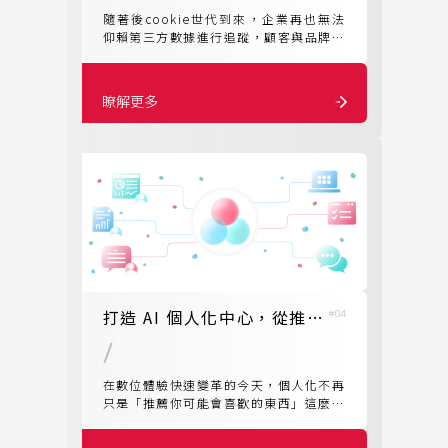
隨著後cookie世代到來，企業再也無法
仰賴第三方數據進行追蹤，顧客與品牌的
互動資料逐漸破碎化，形成一個個「數據
孤島」。同時，消費者注意力被五花八門
的媒體渠道分散，讓獲客成本持續飆升。
瞭解更多
在這樣的環境下，如何將數據投入轉化為
可累積的自有資產，已是決策者的核心課
題。
打造 AI 個人化中心，從推薦系統走向理解與共鳴
#04
在數位體驗快速變革的今天，個人化不再
只是「推薦你可能會喜歡的東西」這麼簡
單。我們相信，真正有價值的個人化，應
該來自對使用者更深入的理解，不僅知道