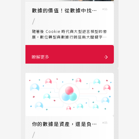
數據的價值！從數據中找到媒體場域變現法
#06
隨著後 Cookie 時代與大型語言模型的發
展，數位轉型與數據行銷這兩大關鍵字，
已經是企業間的顯學。然而，全球 58%
的 CEO 坦言要透過數據即時獲得洞察過
於困難，許多人仍依賴直覺。這篇內容將
瞭解更多
帶您一同認識，股感媒體集團如何讓企業
數據在實際場景下，如何有效驅動企業決
策、治理以及作為創新的重要基石。
你的數據是資產，還是負債？認識 CDP ：驅動數據資產的價值
#05